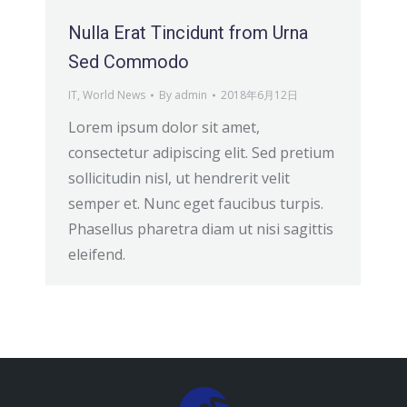
Nulla Erat Tincidunt from Urna
Sed Commodo
IT
,
World News
By
admin
2018年6月12日
Lorem ipsum dolor sit amet,
consectetur adipiscing elit. Sed pretium
sollicitudin nisl, ut hendrerit velit
semper et. Nunc eget faucibus turpis.
Phasellus pharetra diam ut nisi sagittis
eleifend.