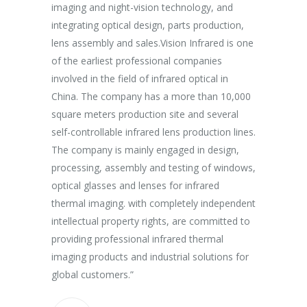
imaging and night-vision technology, and
purpose of 
integrating optical design, parts production,
Aspiring af
Marketing
lens assembly and sales.Vision Infrared is one
breakthrou
of the earliest professional companies
efficient p
involved in the field of infrared optical in
capacity an
China. The company has a more than 10,000
effectively
square meters production site and several
procedures 
self-controllable infrared lens production lines.
production 
The company is mainly engaged in design,
processing, assembly and testing of windows,
optical glasses and lenses for infrared
thermal imaging. with completely independent
intellectual property rights, are committed to
providing professional infrared thermal
imaging products and industrial solutions for
global customers.”