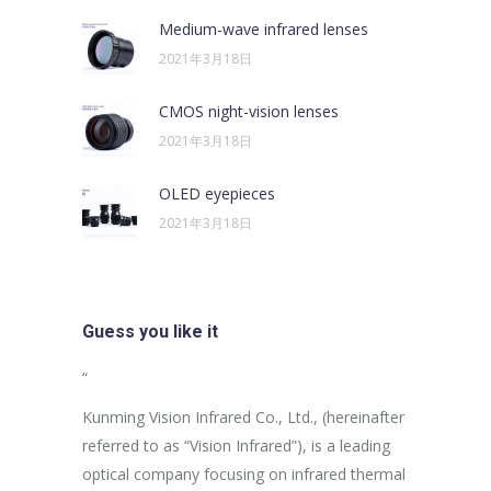
Medium-wave infrared lenses
2021年3月18日
CMOS night-vision lenses
2021年3月18日
OLED eyepieces
2021年3月18日
Guess you like it
sus egestas,
“
“
uam aliquam
Kunming Vision Infrared Co., Ltd., (hereinafter
In the more
ales non.
referred to as “Vision Infrared”), is a leading
establishme
unc suscipit
optical company focusing on infrared thermal
company ha