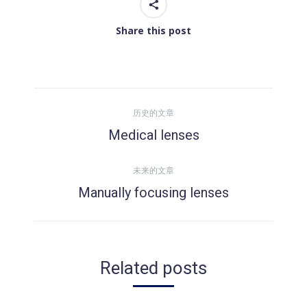
Share this post
文
历史的文章
章
Medical lenses
历
史
导
未来的文章
的
Manually focusing lenses
文
未
航
章：
来
的
文
Related posts
章：