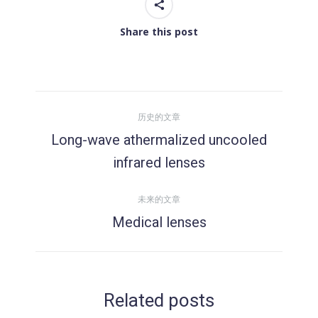
Share this post
文
历史的文章
章
Long-wave athermalized uncooled
历
infrared lenses
导
史
的
未来的文章
航
文
Medical lenses
未
章：
来
的
文
Related posts
章：