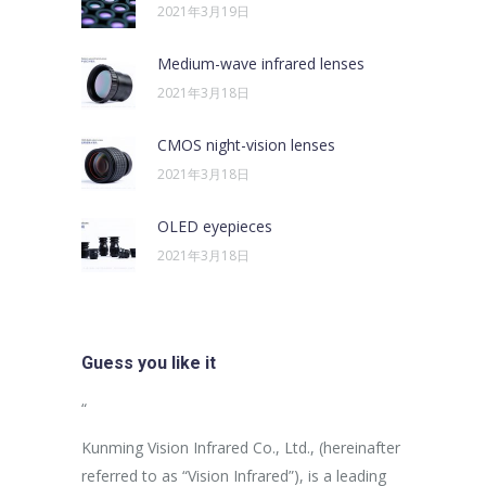
2021年3月19日
Medium-wave infrared lenses
2021年3月18日
CMOS night-vision lenses
2021年3月18日
OLED eyepieces
2021年3月18日
Guess you like it
sus egestas,
“
“
uam aliquam
Kunming Vision Infrared Co., Ltd., (hereinafter
In the more
ales non.
referred to as “Vision Infrared”), is a leading
establishme