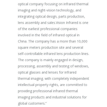
unc suscipit
optical company focusing on infrared thermal
company ha
imaging and night-vision technology, and
purpose of 
integrating optical design, parts production,
Aspiring af
Marketing
lens assembly and sales.Vision Infrared is one
breakthrou
of the earliest professional companies
efficient p
involved in the field of infrared optical in
capacity an
China. The company has a more than 10,000
effectively
square meters production site and several
procedures 
self-controllable infrared lens production lines.
production 
The company is mainly engaged in design,
processing, assembly and testing of windows,
optical glasses and lenses for infrared
thermal imaging. with completely independent
intellectual property rights, are committed to
providing professional infrared thermal
imaging products and industrial solutions for
global customers.”