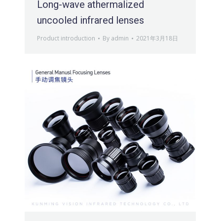
Long-wave athermalized
uncooled infrared lenses
Product introduction
By
admin
2021年3月18日